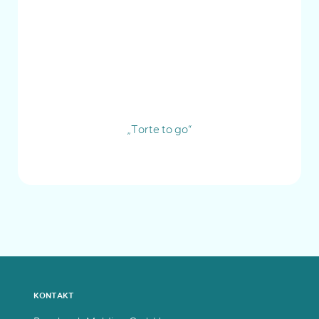
„Torte to go“
KONTAKT